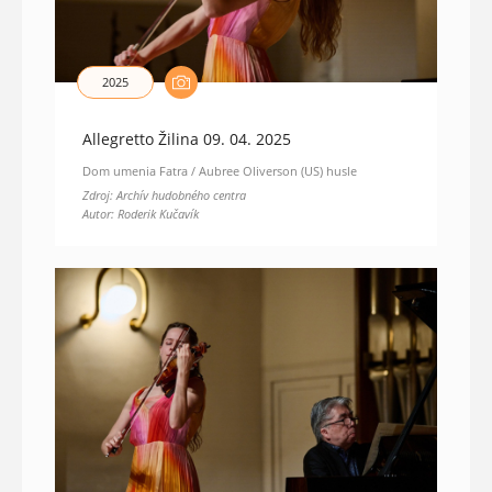
2025
Allegretto Žilina 09. 04. 2025
Dom umenia Fatra / Aubree Oliverson (US) husle
Zdroj: Archív hudobného centra
Autor: Roderik Kučavík