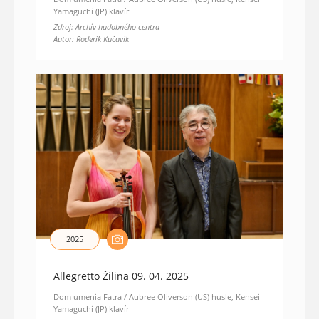
Yamaguchi (JP) klavír
Zdroj: Archív hudobného centra
Autor: Roderik Kučavík
2025
Allegretto Žilina 09. 04. 2025
Dom umenia Fatra / Aubree Oliverson (US) husle, Kensei
Yamaguchi (JP) klavír