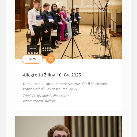
2025
Allegretto Žilina 10. 04. 2025
Dom umenia Fatra / Koncert víťazov súťaží študentov
konzervatórií Slovenskej republiky
Zdroj: Archív hudobného centra
Autor: Roderik Kučavík