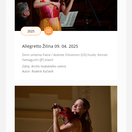
2025
Allegretto Žilina 09. 04. 2025
Dom umenia Fatra / Aubree Oliverson (US) husle, Kensei
Yamaguchi (JP) klavír
Zdroj: Archív hudobného centra
Autor: Roderik Kučavík