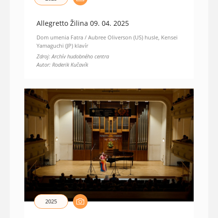
Allegretto Žilina 09. 04. 2025
Dom umenia Fatra / Aubree Oliverson (US) husle, Kensei
Yamaguchi (JP) klavír
Zdroj: Archív hudobného centra
Autor: Roderik Kučavík
2025