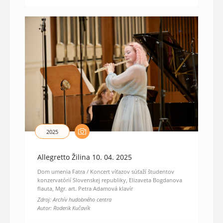
2025
Allegretto Žilina 10. 04. 2025
Dom umenia Fatra / Koncert víťazov súťaží študentov
konzervatórií Slovenskej republiky, Elizaveta Bogdanova
flauta, Mgr. art. Petra Adamová klavír
Zdroj: Archív hudobného centra
Autor: Roderik Kučavík