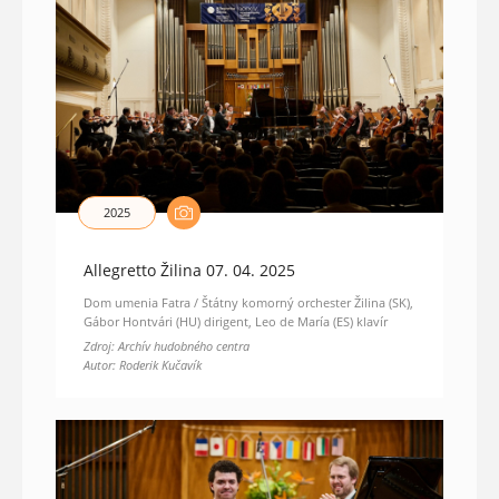
2025
Allegretto Žilina 07. 04. 2025
Dom umenia Fatra / Štátny komorný orchester Žilina (SK),
Gábor Hontvári (HU) dirigent, Leo de María (ES) klavír
Zdroj: Archív hudobného centra
Autor: Roderik Kučavík