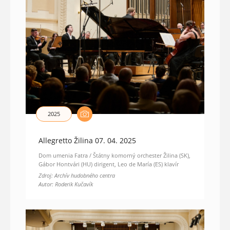
2025
Allegretto Žilina 07. 04. 2025
Dom umenia Fatra / Štátny komorný orchester Žilina (SK),
Gábor Hontvári (HU) dirigent, Leo de María (ES) klavír
Zdroj: Archív hudobného centra
Autor: Roderik Kučavík