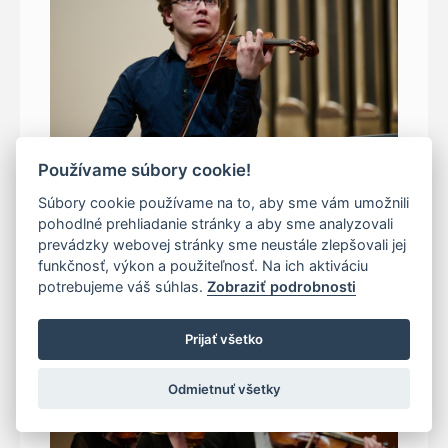
2025
Používame súbory cookie!
Súbory cookie používame na to, aby sme vám umožnili
Allegretto Žilina 11. 04. 2025
pohodlné prehliadanie stránky a aby sme analyzovali
prevádzky webovej stránky sme neustále zlepšovali jej
Dom umenia Fatra / Dmytro Udovychenko (UA) husle
funkčnosť, výkon a použiteľnosť. Na ich aktiváciu
Zdroj: Archív hudobného centra
Autor: Roderik Kučavík
potrebujeme váš súhlas.
Zobraziť podrobnosti
Prijať všetko
Odmietnuť všetky