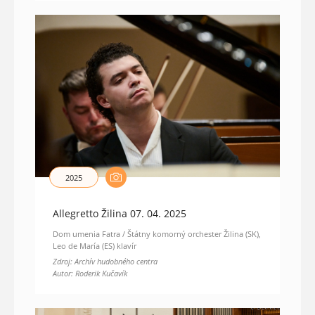
2025
Allegretto Žilina 07. 04. 2025
Dom umenia Fatra / Štátny komorný orchester Žilina (SK),
Leo de María (ES) klavír
Zdroj: Archív hudobného centra
Autor: Roderik Kučavík