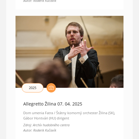
Autor: Roderik Kučavík
2025
Allegretto Žilina 07. 04. 2025
Dom umenia Fatra / Štátny komorný orchester Žilina (SK),
Gábor Hontvári (HU) dirigent
Zdroj: Archív hudobného centra
Autor: Roderik Kučavík