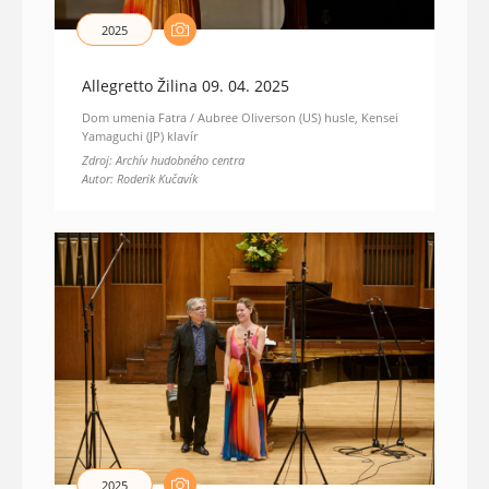
2025
Allegretto Žilina 09. 04. 2025
Dom umenia Fatra / Aubree Oliverson (US) husle, Kensei
Yamaguchi (JP) klavír
Zdroj: Archív hudobného centra
Autor: Roderik Kučavík
2025