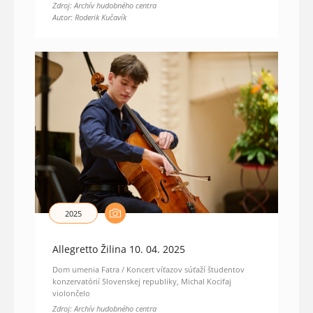
Zdroj: Archív hudobného centra
Autor: Roderik Kučavík
2025
Allegretto Žilina 10. 04. 2025
Dom umenia Fatra / Koncert víťazov súťaží študentov
konzervatórií Slovenskej republiky, Michal Kocifaj
violončelo
Zdroj: Archív hudobného centra