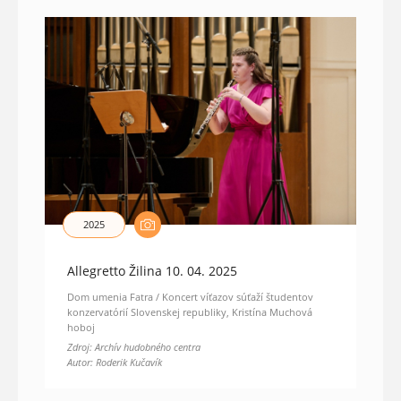
2025
Allegretto Žilina 10. 04. 2025
Dom umenia Fatra / Koncert víťazov súťaží študentov
konzervatórií Slovenskej republiky, Kristína Muchová
hoboj
Zdroj: Archív hudobného centra
Autor: Roderik Kučavík