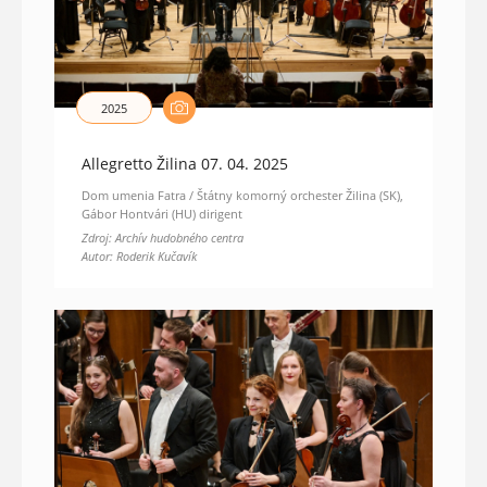
2025
Allegretto Žilina 07. 04. 2025
Dom umenia Fatra / Štátny komorný orchester Žilina (SK),
Gábor Hontvári (HU) dirigent
Zdroj: Archív hudobného centra
Autor: Roderik Kučavík