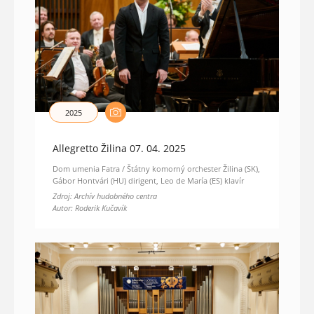
2025
Allegretto Žilina 07. 04. 2025
Dom umenia Fatra / Štátny komorný orchester Žilina (SK),
Gábor Hontvári (HU) dirigent, Leo de María (ES) klavír
Zdroj: Archív hudobného centra
Autor: Roderik Kučavík