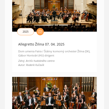
2025
Allegretto Žilina 07. 04. 2025
Dom umenia Fatra / Štátny komorný orchester Žilina (SK),
Gábor Hontvári (HU) dirigent
Zdroj: Archív hudobného centra
Autor: Roderik Kučavík