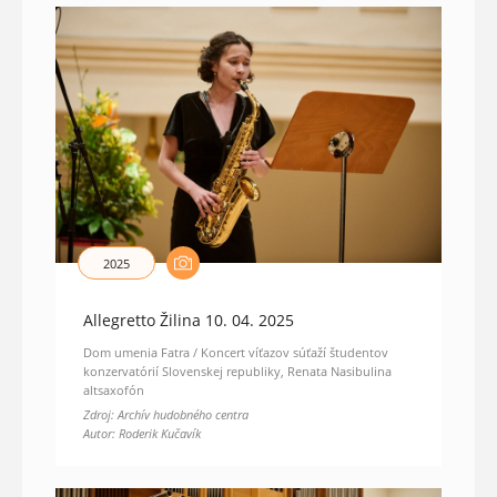
2025
Allegretto Žilina 10. 04. 2025
Dom umenia Fatra / Koncert víťazov súťaží študentov
konzervatórií Slovenskej republiky, Renata Nasibulina
altsaxofón
Zdroj: Archív hudobného centra
Autor: Roderik Kučavík