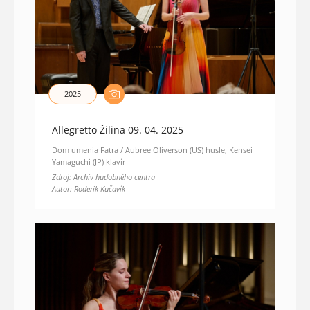
2025
Allegretto Žilina 09. 04. 2025
Dom umenia Fatra / Aubree Oliverson (US) husle, Kensei
Yamaguchi (JP) klavír
Zdroj: Archív hudobného centra
Autor: Roderik Kučavík