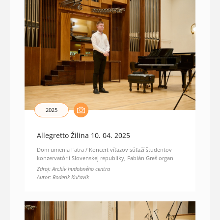
2025
Allegretto Žilina 10. 04. 2025
Dom umenia Fatra / Koncert víťazov súťaží študentov
konzervatórií Slovenskej republiky, Fabián Greš organ
Zdroj: Archív hudobného centra
Autor: Roderik Kučavík