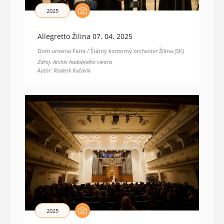
2025
Allegretto Žilina 07. 04. 2025
Dom umenia Fatra / Štátny komorný orchester Žilina (SK)
Zdroj: Archív hudobného centra
Autor: Roderik Kučavík
2025