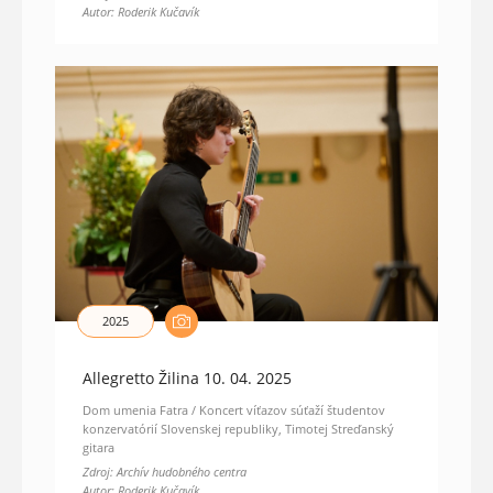
Autor: Roderik Kučavík
2025
Allegretto Žilina 10. 04. 2025
Dom umenia Fatra / Koncert víťazov súťaží študentov
konzervatórií Slovenskej republiky, Timotej Streďanský
gitara
Zdroj: Archív hudobného centra
Autor: Roderik Kučavík