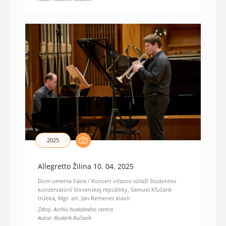
2025
Allegretto Žilina 10. 04. 2025
Dom umenia Fatra / Koncert víťazov súťaží študentov
konzervatórií Slovenskej republiky, Samuel Kľučarik
trúbka, Mgr. art. Ján Remenec klavír
Zdroj: Archív hudobného centra
Autor: Roderik Kučavík