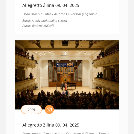
Allegretto Žilina 09. 04. 2025
Dom umenia Fatra / Aubree Oliverson (US) husle
Zdroj: Archív hudobného centra
Autor: Roderik Kučavík
2025
Allegretto Žilina 09. 04. 2025
Dom umenia Fatra / Aubree Oliverson (US) husle, Kensei