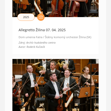
2025
Allegretto Žilina 07. 04. 2025
Dom umenia Fatra / Štátny komorný orchester Žilina (SK)
Zdroj: Archív hudobného centra
Autor: Roderik Kučavík