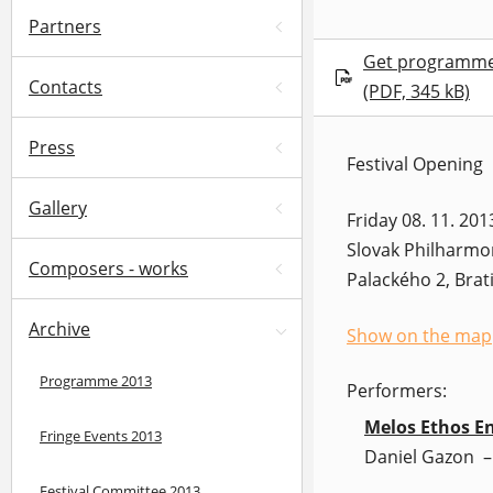
Partners
Get programm
Contacts
(PDF, 345 kB)
Press
Festival Opening
Gallery
Friday 08. 11. 201
Slovak Philharmon
Composers - works
Palackého 2, Brat
Archive
Show on the map
(opens in a new 
Programme 2013
Performers:
Melos Ethos E
Fringe Events 2013
Daniel Gazon
Festival Committee 2013