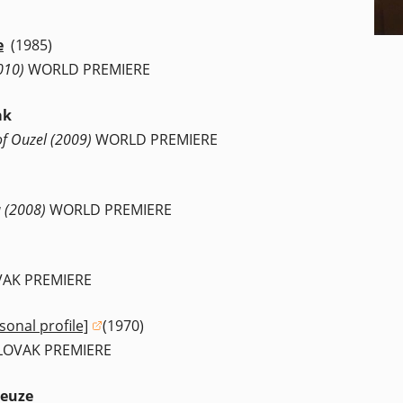
e
(1985)
010)
WORLD PREMIERE
ak
of Ouzel (2009)
WORLD PREMIERE
a (2008)
WORLD PREMIERE
VAK PREMIERE
sonal profile]
(1970)
ns in a new window)
LOVAK PREMIERE
leuze