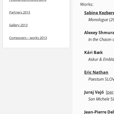
Works:
Partners 2013
Sabine Kezber
Monologue (2
Gallery 2013
Alexey Shmur
Composers – works 2013
In the Chasm 
Kári Bæk
Askur & Embl
Eric Nathan
Paestum
SLO
Juraj Vajó
[per
(ope
San Michele
S
Jean-Pierre De