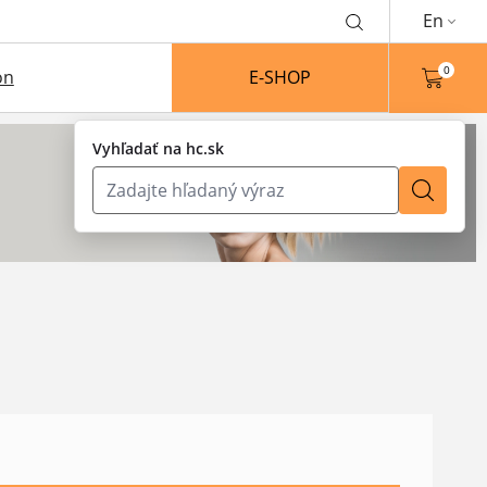
En
0
on
E-SHOP
Vyhľadať na hc.sk