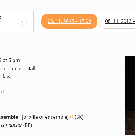
e
08. 11. 2013 – 17.00
08. 11. 2013 
3 at 5 pm
ic Concert Hall
islava
window)
nsemble
[profile of ensemble]
(SK)
(opens in a new window)
–
conductor
(BE)