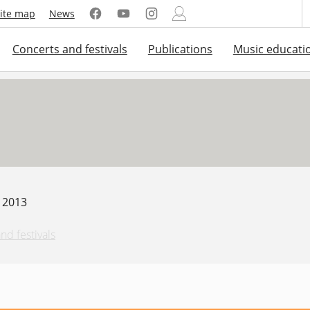
ite map
News
Concerts and festivals
Publications
Music educati
. 2013
nd festivals