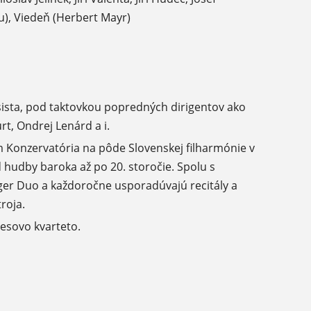
u), Viedeň (Herbert Mayr)
sista, pod taktovkou popredných dirigentov ako
rt, Ondrej Lenárd a i.
m Konzervatória na pôde Slovenskej filharmónie v
 hudby baroka až po 20. storočie. Spolu s
ger Duo a každoročne usporadúvajú recitály a
roja.
esovo kvarteto.