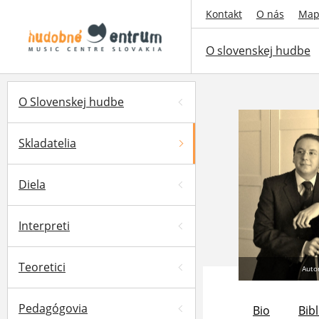
Kontakt
O nás
Map
O slovenskej hudbe
O Slovenskej hudbe
Skladatelia
Diela
Interpreti
Teoretici
Auto
Pedagógovia
Bio
Bibl