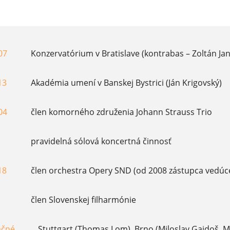
07
Konzervatórium v Bratislave (kontrabas – Zoltán Jan
13
Akadémia umení v Banskej Bystrici (Ján Krigovský)
04
člen komorného združenia Johann Strauss Trio
pravidelná sólová koncertná činnosť
18
člen orchestra Opery SND (od 2008 zástupca vedúc
člen Slovenskej filharmónie
ačné
Stuttgart (Thomas Lom), Brno (Miloslav Gajdoš, Milos