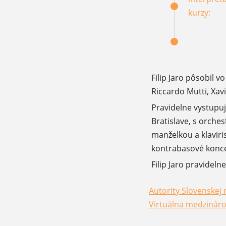
kurzy:
Filip Jaro pôsobil 
Riccardo Mutti, Xavi
Pravidelne vystupuj
Bratislave, s orche
manželkou a klavir
kontrabasové konce
Filip Jaro pravide
Autority Slovenskej 
(otvorí sa v novom 
Virtuálna medzináro
(otvorí sa v novom 