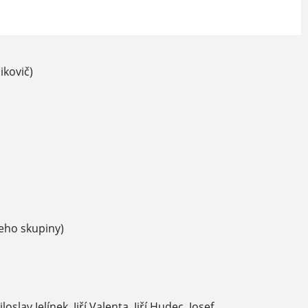
ikovič)
eho skupiny)
lav Jelínek, Jiří Valenta, Jiří Hudec, Josef