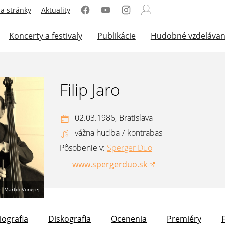
a stránky
Aktuality
Koncerty a festivaly
Publikácie
Hudobné vzdelávan
Filip Jaro
02.03.1986,
Bratislava
vážna hudba
/
kontrabas
Pôsobenie v:
Sperger Duo
www.spergerduo.sk
(otvorí sa v novom okne)
r: Martin Vongrej
iografia
Diskografia
Ocenenia
Premiéry