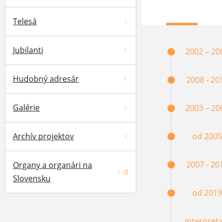
Telesá
Jubilanti
2002 – 20
Hudobný adresár
2008 - 20
Galérie
2003 – 20
Archív projektov
od 2005
2007 - 20
Organy a organári na
(otvorí sa v novom okne)
Slovensku
od 2019
interpret