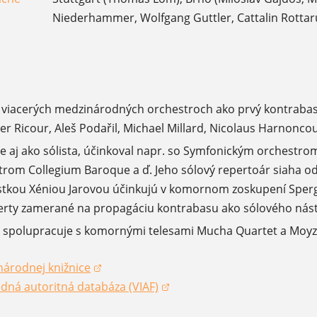
Niederhammer, Wolfgang Guttler, Cattalin Rottar
vo viacerých medzinárodných orchestroch ako prvý kontraba
er Ricour, Aleš Podařil, Michael Millard, Nicolaus Harnoncou
e aj ako sólista, účinkoval napr. so Symfonickým orchestro
strom Collegium Baroque a ď. Jeho sólový repertoár siaha od
istkou Xéniou Jarovou účinkujú v komornom zoskupení Sper
rty zamerané na propagáciu kontrabasu ako sólového nást
lne spolupracuje s komornými telesami Mucha Quartet a Moyz
národnej knižnice
okne)
dná autoritná databáza (VIAF)
okne)