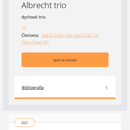
Albrecht trio
dychové trio
Členovia:
Matúš Veľas (ob)
,
Jozef Eliáš (cl)
,
Peter Kajan (fg)
Späť na zoznam
Bibliografia
2021