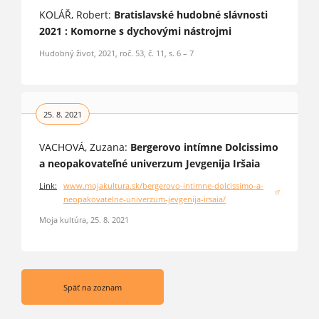
KOLÁŘ, Robert:
Bratislavské hudobné slávnosti
2021 : Komorne s dychovými nástrojmi
Hudobný život, 2021, roč. 53, č. 11, s. 6 – 7
25. 8. 2021
VACHOVÁ, Zuzana:
Bergerovo intímne Dolcissimo
a neopakovateľné univerzum Jevgenija Iršaia
Link:
www.mojakultura.sk/bergerovo-intimne-dolcissimo-a-
(otvorí sa v novom okne)
neopakovatelne-univerzum-jevgenija-irsaia/
Moja kultúra, 25. 8. 2021
Späť na zoznam