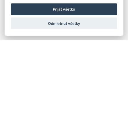
Prijať všetko
Odmietnuť všetky
Rýchla navigácia
Skladatelia
Diela
Interpreti
Telesá
Teoretici
Pedagógovia