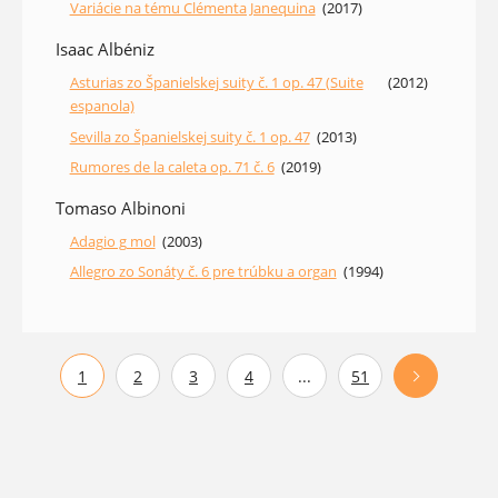
Variácie na tému Clémenta Janequina
(2017)
Isaac Albéniz
Asturias zo Španielskej suity č. 1 op. 47 (Suite
(2012)
espanola)
Sevilla zo Španielskej suity č. 1 op. 47
(2013)
Rumores de la caleta op. 71 č. 6
(2019)
Tomaso Albinoni
Adagio g mol
(2003)
Allegro zo Sonáty č. 6 pre trúbku a organ
(1994)
1
2
3
4
...
51