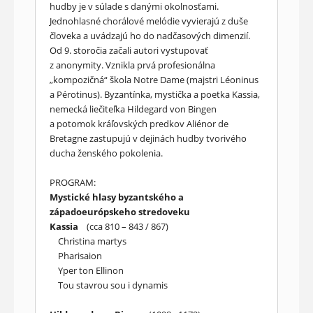
hudby je v súlade s danými okolnosťami.
Jednohlasné chorálové melódie vyvierajú z duše
človeka a uvádzajú ho do nadčasových dimenzií.
Od 9. storočia začali autori vystupovať
z anonymity. Vznikla prvá profesionálna
„kompozičná“ škola Notre Dame (majstri Léoninus
a Pérotinus). Byzantínka, mystička a poetka Kassia,
nemecká liečiteľka Hildegard von Bingen
a potomok kráľovských predkov Aliénor de
Bretagne zastupujú v dejinách hudby tvorivého
ducha ženského pokolenia.
PROGRAM:
Mystické hlasy byzantského a
západoeurópskeho stredoveku
Kassia
(cca 810 – 843 / 867)
Christina martys
Pharisaion
Yper ton Ellinon
Tou stavrou sou i dynamis