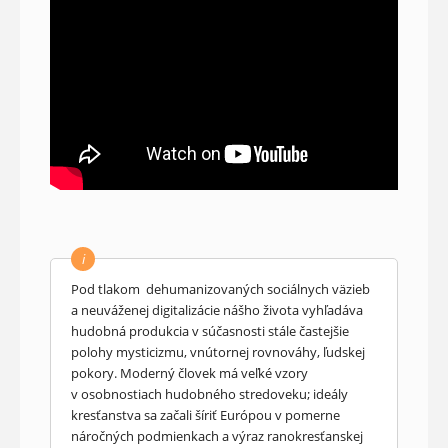
i
Pod tlakom dehumanizovaných sociálnych väzieb
a neuváženej digitalizácie nášho života vyhľadáva
hudobná produkcia v súčasnosti stále častejšie
polohy mysticizmu, vnútornej rovnováhy, ľudskej
pokory. Moderný človek má veľké vzory
v osobnostiach hudobného stredoveku; ideály
kresťanstva sa začali šíriť Európou v pomerne
náročných podmienkach a výraz ranokresťanskej