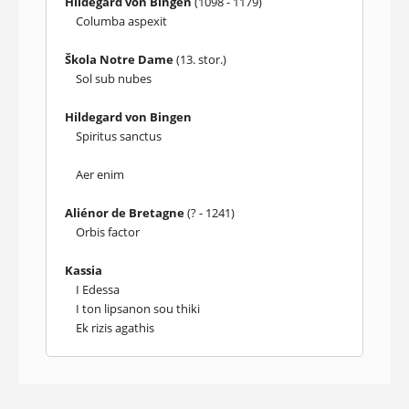
Hildegard von Bingen
(1098 - 1179)
Columba aspexit
Škola Notre Dame
(13. stor.)
Sol sub nubes
Hildegard von Bingen
Spiritus sanctus
Aer enim
Aliénor de Bretagne
(? - 1241)
Orbis factor
Kassia
I Edessa
I ton lipsanon sou thiki
Ek rizis agathis