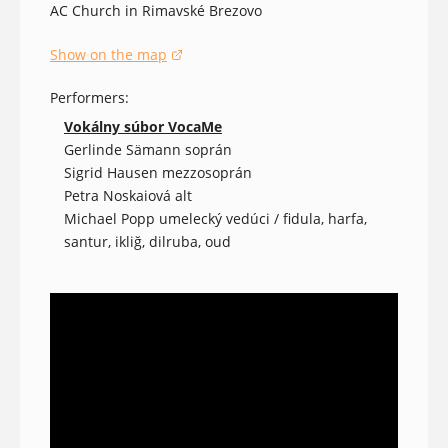
AC Church in Rimavské Brezovo
Show on the map
(opens in a new window)
Performers:
Vokálny súbor VocaMe
Gerlinde Sämann soprán
Sigrid Hausen mezzosoprán
Petra Noskaiová alt
Michael Popp umelecký vedúci / fidula, harfa,
santur, ikliğ, dilruba, oud