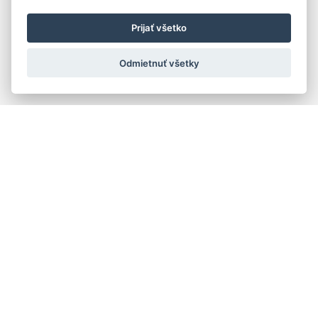
Prijať všetko
Odmietnuť všetky
Quick navigation
Composers
Works
Performers
Ensembles
Theorists
Pedagogues