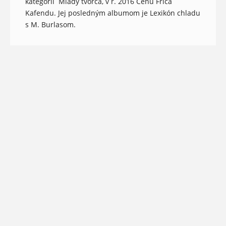
kategórii Mladý tvorca, v r. 2016 Cenu Frica
Kafendu. Jej posledným albumom je Lexikón chladu
s M. Burlasom.