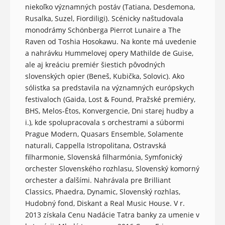
niekoľko významných postáv (Tatiana, Desdemona,
Rusalka, Suzel, Fiordiligi). Scénicky naštudovala
monodrámy Schönberga Pierrot Lunaire a The
Raven od Toshia Hosokawu. Na konte má uvedenie
a nahrávku Hummelovej opery Mathilde de Guise,
ale aj kreáciu premiér šiestich pôvodných
slovenských opier (Beneš, Kubička, Solovic). Ako
sólistka sa predstavila na významných európskych
festivaloch (Gaida, Lost & Found, Pražské premiéry,
BHS, Melos-Étos, Konvergencie, Dni starej hudby a
i.), kde spolupracovala s orchestrami a súbormi
Prague Modern, Quasars Ensemble, Solamente
naturali, Cappella Istropolitana, Ostravská
filharmonie, Slovenská filharmónia, Symfonický
orchester Slovenského rozhlasu, Slovenský komorný
orchester a ďalšími. Nahrávala pre Brilliant
Classics, Phaedra, Dynamic, Slovenský rozhlas,
Hudobný fond, Diskant a Real Music House. V r.
2013 získala Cenu Nadácie Tatra banky za umenie v