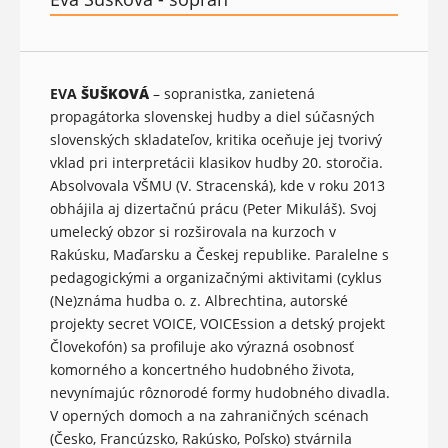
EVA
ŠUŠKOVÁ
– sopranistka, zanietená
propagátorka slovenskej hudby a diel súčasných
slovenských skladateľov, kritika oceňuje jej tvorivý
vklad pri interpretácii klasikov hudby 20. storočia.
Absolvovala VŠMU (V. Stracenská), kde v roku 2013
obhájila aj dizertačnú prácu (Peter Mikuláš). Svoj
umelecký obzor si rozširovala na kurzoch v
Rakúsku, Maďarsku a Českej republike. Paralelne s
pedagogickými a organizačnými aktivitami (cyklus
(Ne)známa hudba o. z. Albrechtina, autorské
projekty secret VOICE, VOICEssion a detský projekt
Človekofón) sa profiluje ako výrazná osobnosť
komorného a koncertného hudobného života,
nevynímajúc rôznorodé formy hudobného divadla.
V operných domoch a na zahraničných scénach
(Česko, Francúzsko, Rakúsko, Poľsko) stvárnila