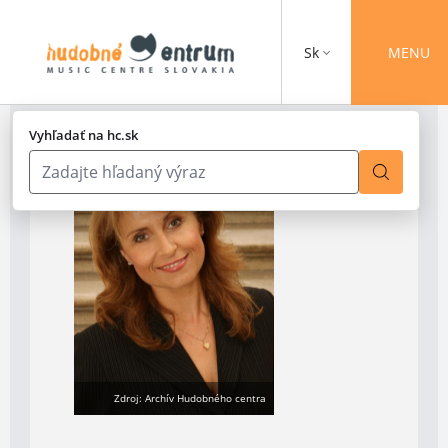
Sk
MENU
Vyhľadať na hc.sk
Zdroj: Archív Hudobného centra