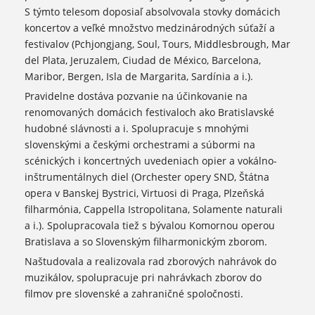
S týmto telesom doposiaľ absolvovala stovky domácich
koncertov a veľké množstvo medzinárodných súťaží a
festivalov (Pchjongjang, Soul, Tours, Middlesbrough, Mar
del Plata, Jeruzalem, Ciudad de México, Barcelona,
Maribor, Bergen, Isla de Margarita, Sardínia a i.).
Pravidelne dostáva pozvanie na účinkovanie na
renomovaných domácich festivaloch ako Bratislavské
hudobné slávnosti a i. Spolupracuje s mnohými
slovenskými a českými orchestrami a súbormi na
scénických i koncertných uvedeniach opier a vokálno-
inštrumentálnych diel (Orchester opery SND, Štátna
opera v Banskej Bystrici, Virtuosi di Praga, Plzeňská
filharmónia, Cappella Istropolitana, Solamente naturali
a i.). Spolupracovala tiež s bývalou Komornou operou
Bratislava a so Slovenským filharmonickým zborom.
Naštudovala a realizovala rad zborových nahrávok do
muzikálov, spolupracuje pri nahrávkach zborov do
filmov pre slovenské a zahraničné spoločnosti.