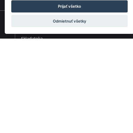
Prijať všetko
Odmietnuť všetky
Rýchla navigácia
Skladatelia
Diela
Interpreti
Telesá
Teoretici
Pedagógovia
Online katalógy knižnice HC
Organy a organári na Slovensku
Melos-Étos
Allegretto Žilina
Pro musica nostra
Slovenský mládežnícky orchester