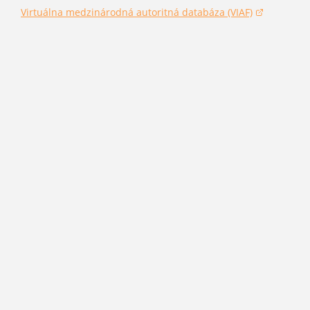
Virtuálna medzinárodná autoritná databáza (VIAF)
(otvorí sa v novom okne)