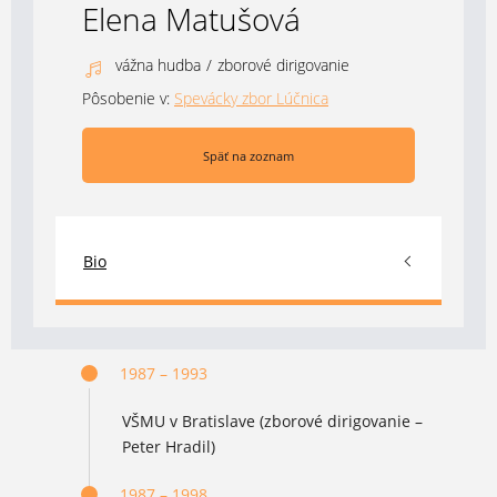
Elena Matušová
vážna hudba
/
zborové dirigovanie
Pôsobenie v:
Spevácky zbor Lúčnica
Späť na zoznam
Bio
1987 – 1993
VŠMU v Bratislave (zborové dirigovanie –
Peter Hradil)
1987 – 1998