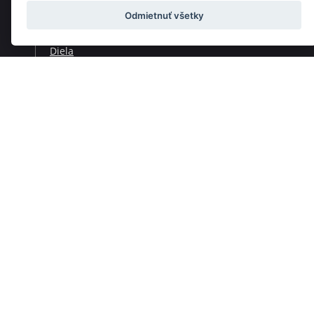
Odmietnuť všetky
Skladatelia
Diela
Interpreti
Telesá
Teoretici
Pedagógovia
Online katalógy knižnice HC
Organy a organári na Slovensku
Melos-Étos
Allegretto Žilina
Pro musica nostra
Slovenský mládežnícky orchester
Hudobné programy pre deti a mládež
Hudobná trieda
Časopis Hudobný život