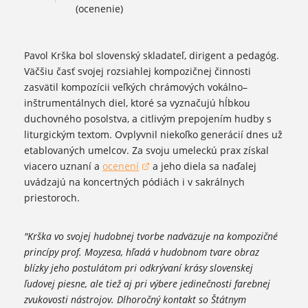
(ocenenie)
Pavol Krška bol slovenský skladateľ, dirigent a pedagóg.
Väčšiu časť svojej rozsiahlej kompozičnej činnosti
zasvätil kompozícii veľkých chrámových vokálno–
inštrumentálnych diel, ktoré sa vyznačujú hĺbkou
duchovného posolstva, a citlivým prepojením hudby s
liturgickým textom. Ovplyvnil niekoľko generácií dnes už
etablovaných umelcov. Za svoju umeleckú prax získal
viacero uznaní a
ocenení
a jeho diela sa naďalej
(otvorí sa v novom okne)
uvádzajú na koncertných pódiách i v sakrálnych
priestoroch.
"Krška vo svojej hudobnej tvorbe nadväzuje na kompozičné
princípy prof. Moyzesa, hľadá v hudobnom tvare obraz
blízky jeho postulátom pri odkrývaní krásy slovenskej
ľudovej piesne, ale tiež aj pri výbere jedinečnosti farebnej
zvukovosti nástrojov. Dlhoročný kontakt so Štátnym