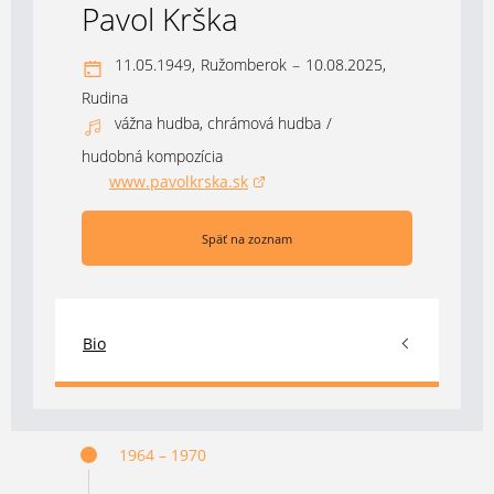
Pavol Krška
11.05.1949,
Ružomberok
–
10.08.2025,
Rudina
vážna hudba, chrámová hudba
/
hudobná kompozícia
www.pavolkrska.sk
(otvorí sa v novom okne)
Späť na zoznam
Bio
1964 – 1970