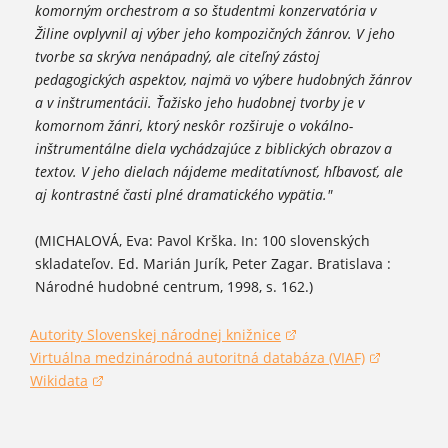
komorným orchestrom a so študentmi konzervatória v
Žiline ovplyvnil aj výber jeho kompozičných žánrov. V jeho
tvorbe sa skrýva nenápadný, ale citeľný zástoj
pedagogických aspektov, najmä vo výbere hudobných žánrov
a v inštrumentácii. Ťažisko jeho hudobnej tvorby je v
komornom žánri, ktorý neskôr rozširuje o vokálno-
inštrumentálne diela vychádzajúce z biblických obrazov a
textov. V jeho dielach nájdeme meditatívnosť, hĺbavosť, ale
aj kontrastné časti plné dramatického vypätia."
(MICHALOVÁ, Eva: Pavol Krška. In: 100 slovenských
skladateľov. Ed. Marián Jurík, Peter Zagar. Bratislava :
Národné hudobné centrum, 1998, s. 162.)
Autority Slovenskej národnej knižnice
(otvorí sa v novom okne)
Virtuálna medzinárodná autoritná databáza (VIAF)
(otvorí sa v novom okne)
Wikidata
(otvorí sa v novom okne)