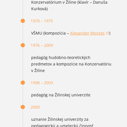
Konzervatórium v Žiline (klavír – Danuša
Kurková)
1970 – 1975
VŠMU (kompozícia –
Alexander Moyzes
)
(otvorí sa v novom okne)
1976 – 2009
pedagóg hudobno-teoretických
predmetov a kompozície na Konzervatóriu
v Žiline
1998 – 2003
pedagóg na Žilinskej univerzite
2009
uznanie Žilinskej univerzity za
pedagogickú a umeleckú činnosť