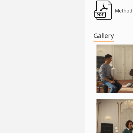
Methodi
(opens in a new 
Gallery