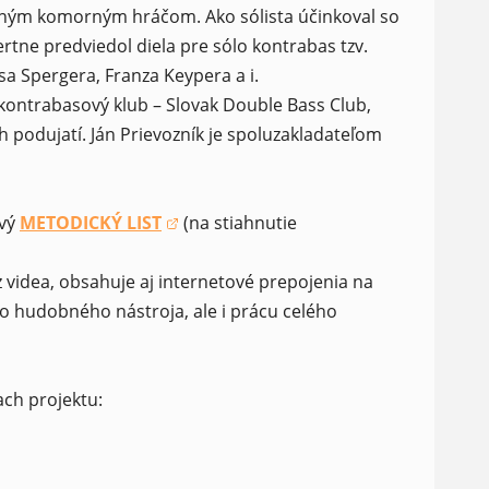
ávaným komorným hráčom. Ako sólista účinkoval so
tne predviedol diela pre sólo kontrabas tzv.
a Spergera, Franza Keypera a i.
kontrabasový klub – Slovak Double Bass Club,
podujatí. Ján Prievozník je spoluzakladateľom
ový
METODICKÝ LIST
(na stiahnutie
(opens in a new window)
 videa, obsahuje aj internetové prepojenia na
o hudobného nástroja, ale i prácu celého
ach projektu: