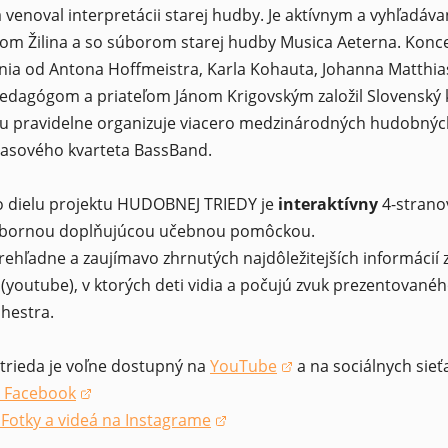
a venoval interpretácii starej hudby. Je aktívnym a vyhľad
m Žilina a so súborom starej hudby Musica Aeterna. Koncer
ia od Antona Hoffmeistra, Karla Kohauta, Johanna Matthias
pedagógom a priateľom Jánom Krigovským založil Slovenský 
u pravidelne organizuje viacero medzinárodných hudobných 
asového kvarteta BassBand.
 dielu projektu HUDOBNEJ TRIEDY je
interaktívny
4-stran
e výbornou doplňujúcou učebnou pomôckou.
ehľadne a zaujímavo zhrnutých najdôležitejších informácií z
youtube), v ktorých deti vidia a počujú zvuk prezentovanéh
hestra.
trieda je voľne dostupný na
YouTube
a na sociálnych sieť
(opens in a new window)
| Facebook
window)
Fotky a videá na Instagrame
window)