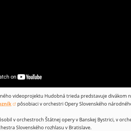
čného videoprojektu Hudobná trieda predstavuje divákom na
ozník
pôsobiaci v orchestri Opery Slovenského národného
 a new window)
sobil v orchestroch Štátnej opery v Banskej Bystrici, v orc
hestra Slovenského rozhlasu v Bratislave.