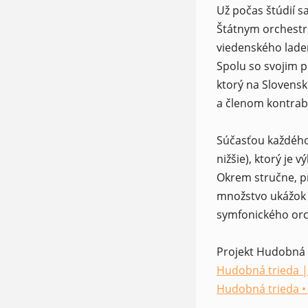
Už počas štúdií s
Štátnym orchestro
viedenského laden
Spolu so svojim 
ktorý na Slovensk
a členom kontrab
Súčasťou každého
nižšie), ktorý j
Okrem stručne, pr
množstvo ukážok (
symfonického orc
Projekt Hudobná 
Hudobná trieda 
(opens in a new 
Hudobná trieda • 
(opens in a new 