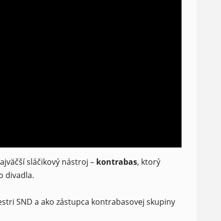
jväčší sláčikový nástroj –
kontrabas
, ktorý
 divadla.
hestri SND a ako zástupca kontrabasovej skupiny