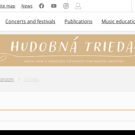
ite map
News
Concerts and festivals
Publications
Music educati
ssroom
/
Strings