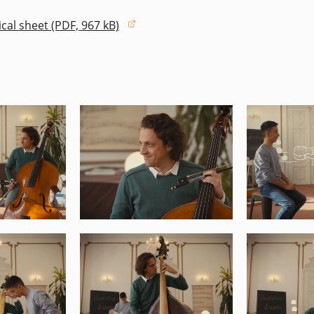
cal sheet (PDF, 967 kB)
window)