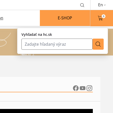
En
0
on
E-SHOP
Vyhľadať na hc.sk