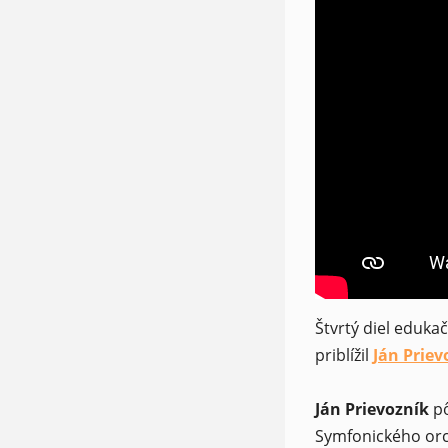
Štvrtý diel eduka
priblížil
Ján Priev
(opens in
Ján Prievozník
pô
Symfonického orc