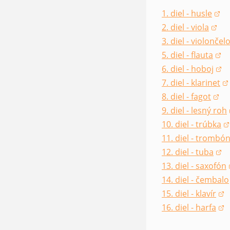
1. diel - husle
(opens in a new 
2. diel - viola
(opens in a new 
3. diel - violončel
(opens in a new 
5. diel - flauta
(opens in a new 
6. diel - hoboj
(opens in a new 
7. diel - klarinet
(opens in a new 
8. diel - fagot
(opens in a new 
9. diel - lesný roh
(opens in a new 
10. diel - trúbka
(opens in a new 
11. diel - trombó
(opens in a new 
12. diel - tuba
(opens in a new 
13. diel - saxofón
(opens in a new 
14. diel - čembalo
(opens in a new 
15. diel - klavír
(opens in a new 
16. diel - harfa
(opens in a new 