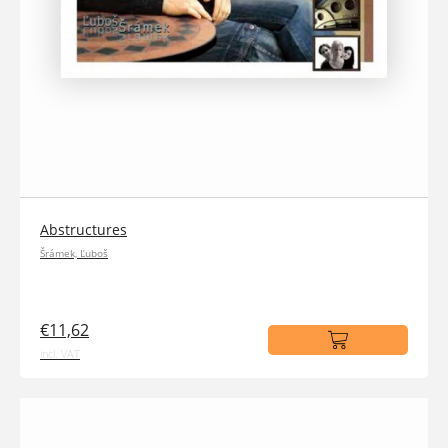
Abstructures
Šrámek, Ľuboš
€11,62
incl. VAT