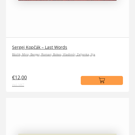
Sergej Kopčák – Last Words
Bázlik, Miro; Berger, Roman; Bokes, Vladimír; Zeljenka, Ilja
€12,00
incl. VAT