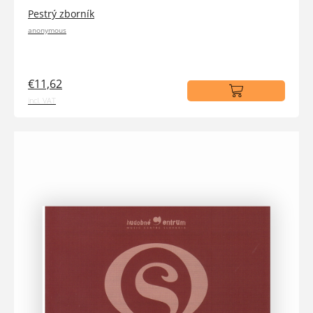
Pestrý zborník
anonymous
€11,62
incl. VAT