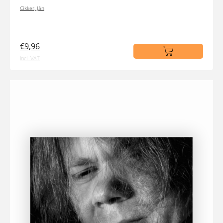
Cikker, Ján
€9,96
incl. VAT