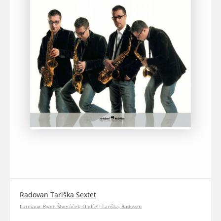
Radovan Tariška Sextet
Carniaux, Ryan; Štveráček, Ondřej; Tariška, Radovan