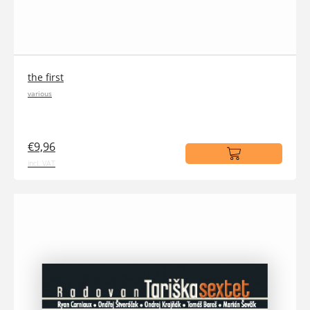
the first
various
€9,96
incl. VAT