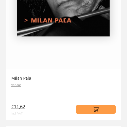
Milan Paľa
various
€11,62
incl. VAT