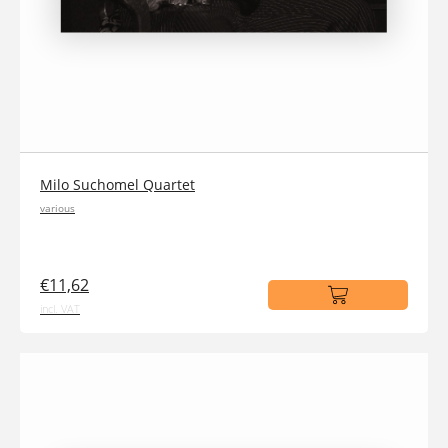
Milo Suchomel Quartet
various
€11,62
incl. VAT