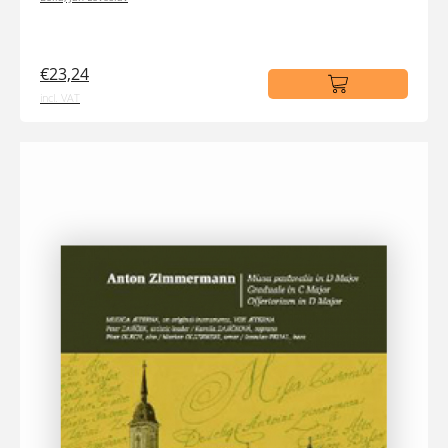
€23,24
incl. VAT