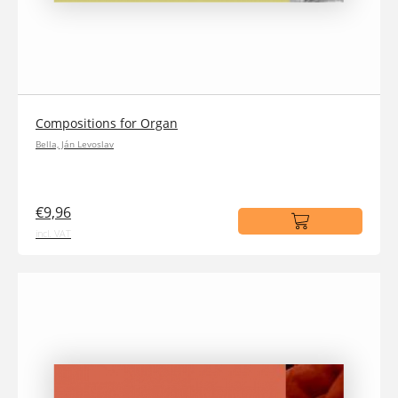
Compositions for Organ
Bella, Ján Levoslav
€9,96
incl. VAT