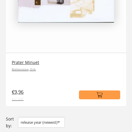
Prater Minuet
Rothenstein, Erik
€9,96
incl. VAT
Sort
release year (newest)
by: