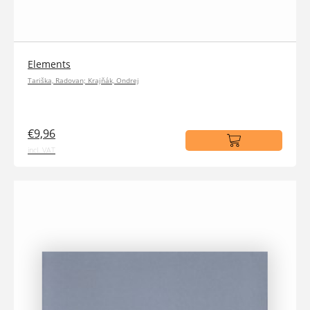
Elements
Tariška, Radovan; Krajňák, Ondrej
€9,96
incl. VAT