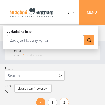
En
MENU
Vyhľadať na hc.sk
CD/DVD
Home
/
Catalogue
Search
Sort
release year (newest)
by:
1
2