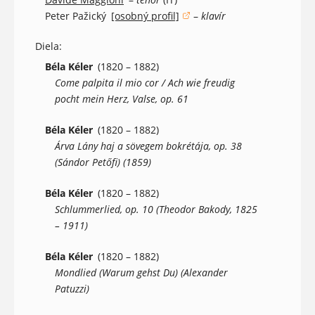
Peter Pažický
[osobný profil]
–
klavír
(otvorí sa v novom okne)
Diela:
Béla Kéler
(1820 – 1882)
Come palpita il mio cor / Ach wie freudig
pocht mein Herz, Valse, op. 61
Béla Kéler
(1820 – 1882)
Árva Lány haj a sövegem bokrétája, op. 38
(Sándor Petőfi) (1859)
Béla Kéler
(1820 – 1882)
Schlummerlied, op. 10 (Theodor Bakody, 1825
– 1911)
Béla Kéler
(1820 – 1882)
Mondlied (Warum gehst Du) (Alexander
Patuzzi)