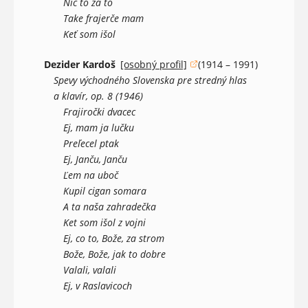
Nič to za to
Take frajerče mam
Keť som išol
Dezider Kardoš
[osobný profil]
(1914 – 1991)
(otvorí sa v novom okne)
Spevy východného Slovenska pre stredný hlas
a klavír, op. 8 (1946)
Frajiročki dvacec
Ej, mam ja lučku
Preľecel ptak
Ej, Janču, Janču
Ľem na uboč
Kupil cigan somara
A ta naša zahradečka
Ket som išol z vojni
Ej, co to, Bože, za strom
Bože, Bože, jak to dobre
Valali, valali
Ej, v Raslavicoch