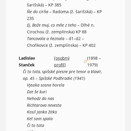
šarišská) – KP 385
Ňe do cirňa
– Radoma (ž. šarišská) – KP
235
Ej, Bože muj, co mňe z teho
– Dlhé n.
Cirochou (ž. zemplínska) KP 88
Tancovala a ňeznala
– d1–d2 –
Choňkovce (ž. zemplínska) – KP 402
Ladislav
[osobný
(1898 –
(otvorí sa v novom okne)
Stanček
profil]
1979)
Či to tota, spišské piesne pre tenor a klavír,
op. 45 – Spišské Podhradie (1941)
Vysoka sosna horela
Dze še kuri
Nehodz do nas
Richtarova nevesta
Kosil Janko žitko
Keť som spala
Či to tota