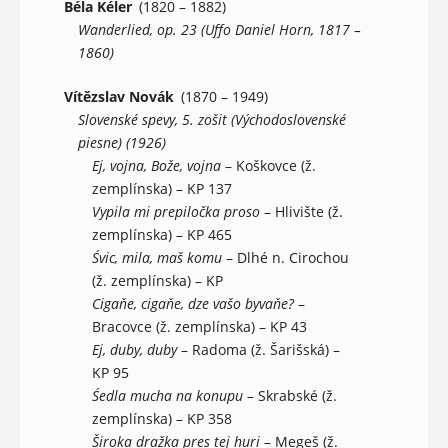
Béla Kéler
(1820 – 1882)
Wanderlied, op. 23 (Uffo Daniel Horn, 1817 –
1860)
Vítězslav Novák
(1870 – 1949)
Slovenské spevy, 5. zošit (Východoslovenské
piesne) (1926)
Ej, vojna, Bože, vojna
– Koškovce (ž.
zemplínska) – KP 137
Vypila mi prepiločka proso
– Hlivište (ž.
zemplínska) – KP 465
Śvic, mila, maš komu
– Dlhé n. Cirochou
(ž. zemplínska) – KP
Cigaňe, cigaňe, dze vašo byvaňe?
–
Bracovce (ž. zemplínska) – KP 43
Ej, duby, duby
– Radoma (ž. Šarišská) –
KP 95
Śedla mucha na konupu
– Skrabské (ž.
zemplínska) – KP 358
Široka dražka pres tej huri
– Megeš (ž.