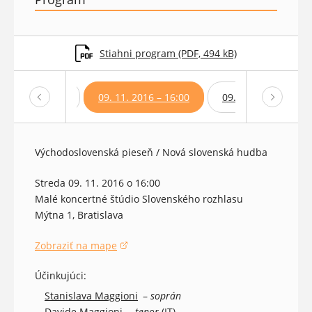
Stiahni program (PDF, 494 kB)
1. 2016 – 19:00
09. 11. 2016 – 16:00
09. 11. 2016 – 18:0
Východoslovenská pieseň / Nová slovenská hudba
Streda 09. 11. 2016 o 16:00
Malé koncertné štúdio Slovenského rozhlasu
Mýtna 1, Bratislava
Zobraziť na mape
(otvorí sa v novom okne)
Účinkujúci:
Stanislava Maggioni
–
soprán
Davide Maggioni
–
tenor
(IT)