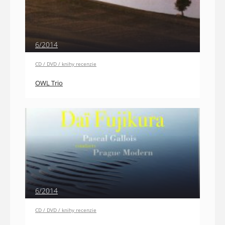
6/2014
CD / DVD / knihy recenzie
OWL Trio
6/2014
CD / DVD / knihy recenzie