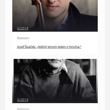
6/2014
Rozhovory
Josef Špaček: „Nebýt jenom jeden z mnoha.“
6/2014
Rozhovory