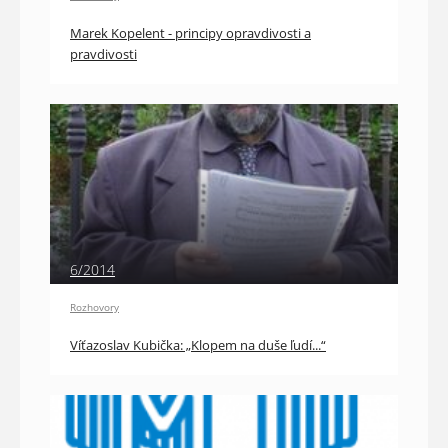
Marek Kopelent - principy opravdivosti a
pravdivosti
6/2014
Rozhovory
Víťazoslav Kubička: „Klopem na duše ľudí...“