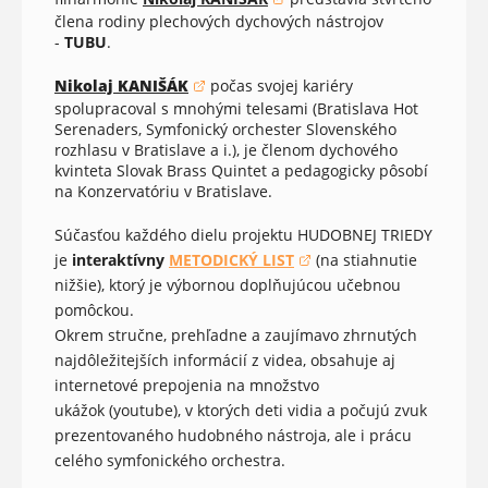
(opens in a new window)
člena rodiny plechových dychových nástrojov
-
TUBU
.
Nikolaj KANIŠÁK
počas svojej kariéry
(opens in a new window)
spolupracoval s mnohými telesami (Bratislava Hot
Serenaders, Symfonický orchester Slovenského
rozhlasu v Bratislave a i.), je členom dychového
kvinteta Slovak Brass Quintet a pedagogicky pôsobí
na Konzervatóriu v Bratislave.
Súčasťou každého dielu projektu HUDOBNEJ TRIEDY
je
interaktívny
METODICKÝ LIST
(na stiahnutie
(opens in a new window)
nižšie), ktorý je výbornou doplňujúcou učebnou
pomôckou.
Okrem stručne, prehľadne a zaujímavo zhrnutých
najdôležitejších informácií z videa, obsahuje aj
internetové prepojenia na množstvo
ukážok (youtube), v ktorých deti vidia a počujú zvuk
prezentovaného hudobného nástroja, ale i prácu
celého symfonického orchestra.