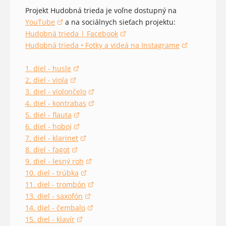
Projekt Hudobná trieda je voľne dostupný na
YouTube
a na sociálnych sieťach projektu:
(opens in a new window)
Hudobná trieda | Facebook
(opens in a new window)
Hudobná trieda • Fotky a videá na Instagrame
(opens in a new window)
1. diel - husle
(opens in a new window)
2. diel - viola
(opens in a new window)
3. diel - violončelo
(opens in a new window)
4. diel - kontrabas
(opens in a new window)
5. diel - flauta
(opens in a new window)
6. diel - hoboj
(opens in a new window)
7. diel - klarinet
(opens in a new window)
8. diel - fagot
(opens in a new window)
9. diel - lesný roh
(opens in a new window)
10. diel - trúbka
(opens in a new window)
11. diel - trombón
(opens in a new window)
13. diel - saxofón
(opens in a new window)
14. diel - čembalo
(opens in a new window)
15. diel - klavír
(opens in a new window)