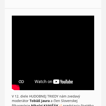
V 12. diele HUDOBNEJ TRIEDY nám zvedavý
moderátor
Tobiáš Jaura
a člen Slovenskej
filharmónie
Nikolaj KANIŠÁK
predstavia štvrtého