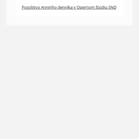
Posolstvo Anninho denníka v Opernom štúdiu SND