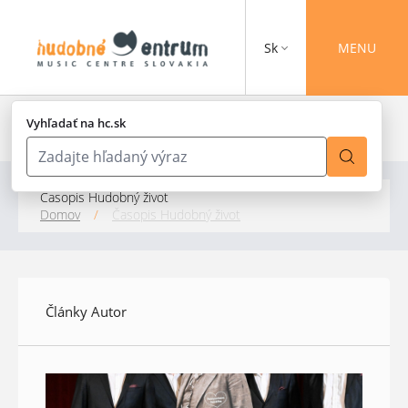
Sk
MENU
Vyhľadať na hc.sk
Časopis Hudobný život
Domov
/
Časopis Hudobný život
Články Autor