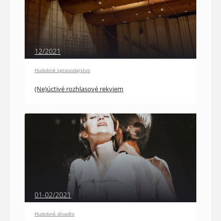
12/2021
Hudobné spravodajstvo
(Ne)úctivé rozhlasové rekviem
01-02/2021
Hudobné divadlo