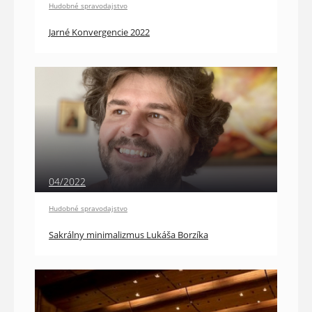
Hudobné spravodajstvo
Jarné Konvergencie 2022
04/2022
Hudobné spravodajstvo
Sakrálny minimalizmus Lukáša Borzíka