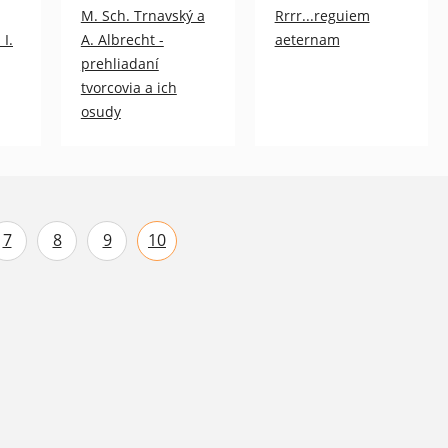
M. Sch. Trnavský a
Rrrr...reguiem
 I.
A. Albrecht -
aeternam
prehliadaní
tvorcovia a ich
osudy
7
8
9
10