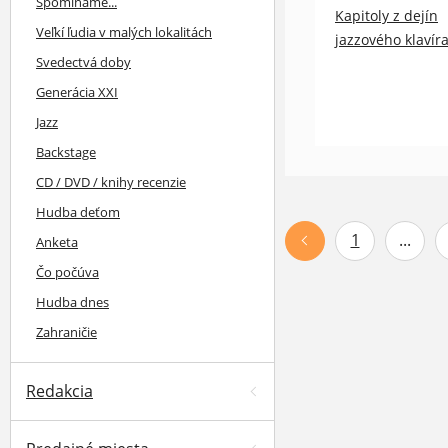
Spomíname...
Kapitoly z dejín
Veľkí ľudia v malých lokalitách
jazzového klavíra
Svedectvá doby
Generácia XXI
Jazz
Backstage
CD / DVD / knihy recenzie
Hudba deťom
1
...
Anketa
Čo počúva
Hudba dnes
Zahraničie
Redakcia