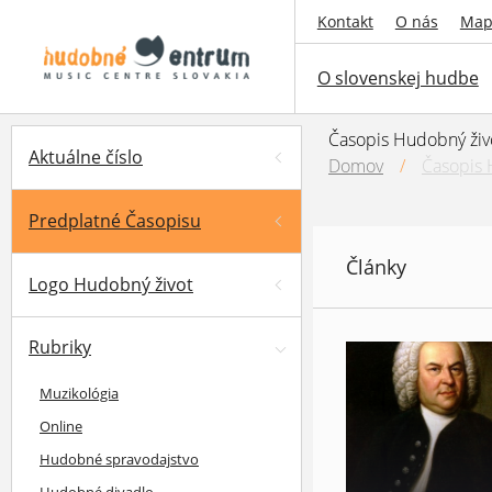
Kontakt
O nás
Map
O slovenskej hudbe
Časopis Hudobný živ
Aktuálne číslo
Domov
/
Časopis 
Predplatné Časopisu
Články
Logo Hudobný život
Rubriky
Muzikológia
Online
Hudobné spravodajstvo
Hudobné divadlo