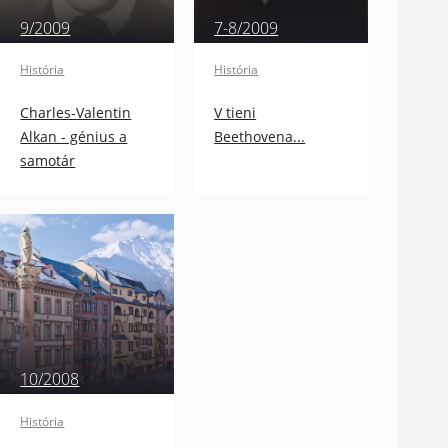
9/2009
7-8/2009
História
História
Charles-Valentin
V tieni
Alkan - génius a
Beethovena...
samotár
10/2008
História