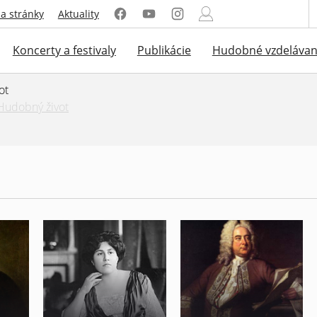
a stránky
Aktuality
Koncerty a festivaly
Publikácie
Hudobné vzdelávan
ot
Hudobný život