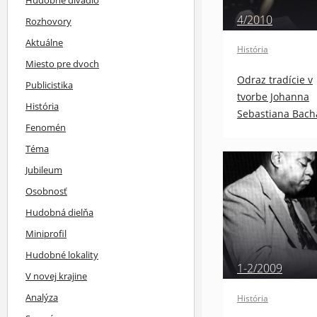
4/2010
Rozhovory
Aktuálne
História
Miesto pre dvoch
Odraz tradície v
Publicistika
tvorbe Johanna
História
Sebastiana Bach
Fenomén
Téma
Jubileum
Osobnosť
Hudobná dielňa
Miniprofil
Hudobné lokality
1-2/2009
V novej krajine
Analýza
História