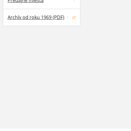
Predajné miesta
Archív od roku 1969 (PDF)
(otvorí sa v novom okne)