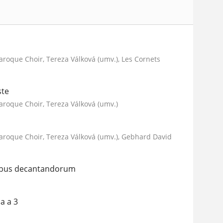
Baroque Choir, Tereza Válková (umv.), Les Cornets
ste
Baroque Choir, Tereza Válková (umv.)
 Baroque Choir, Tereza Válková (umv.), Gebhard David
cibus decantandorum
a a 3