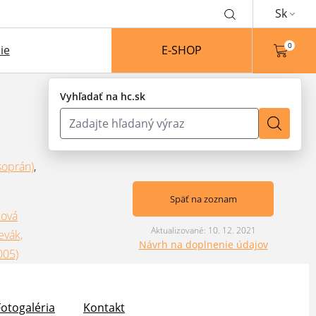
Sk
0
ie
E-SHOP
Vyhľadať na hc.sk
soprán)
,
Späť na zoznam
ková
Aktualizované: 10. 12. 2021
evák,
Návrh na doplnenie údajov
005)
Fotogaléria
Kontakt