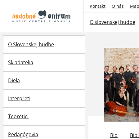
Kontakt
O nás
Map
O slovenskej hudbe
O Slovenskej hudbe
Skladatelia
Diela
Interpreti
Teoretici
Pedagógovia
Bio
Bibl