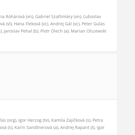
ana Rohárová (vn), Gabriel Szathmáry (vn), Ľuboslav
á (vl), Hana Fleková (vc), Andrej Gál (vc), Peter Guľas
s), Jaroslav Pehal (b), Piotr Olech (a), Marian Olszewski
s (org), Igor Herzog (te), Kamila Zajíčková (s), Petra
vá (s), Karin Sandtnerová (a), Andrej Rapant (t), Igor