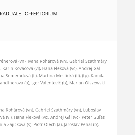
GRADUALE : OFFERTORIUM
Grénerová (vn), Ivana Rohárová (vn), Gabriel Szathmáry
, Karin Kováčová (vl), Hana Fleková (vc), Andrej Gál
Jana Semerádová (fl), Martina Mestická (fl), (tp), Kamila
 Sandtnerová (a), Igor Valentovič (b), Marian Olszewski
ana Rohárová (vn), Gabriel Szathmáry (vn), Ľuboslav
á (vl), Hana Fleková (vc), Andrej Gál (vc), Peter Guľas
la Zajíčková (s), Piotr Olech (a), Jaroslav Pehal (b),