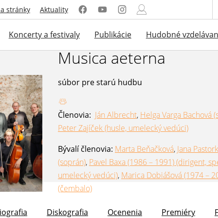
a stránky
Aktuality
Koncerty a festivaly
Publikácie
Hudobné vzdelávan
Musica aeterna
súbor pre starú hudbu
Členovia:
Ján Albrecht
,
Helga Varga Bachová (
Peter Zajíček (husle, umelecký vedúci)
Bývalí členovia:
Marta Beňačková
,
Jana Pastor
(soprán)
,
Pavel Baxa (1986 – 1991) (dirigent, sp
umelecký vedúci)
,
Marica Dobiášová (1974 – 2
(čembalo)
iografia
Diskografia
Ocenenia
Premiéry