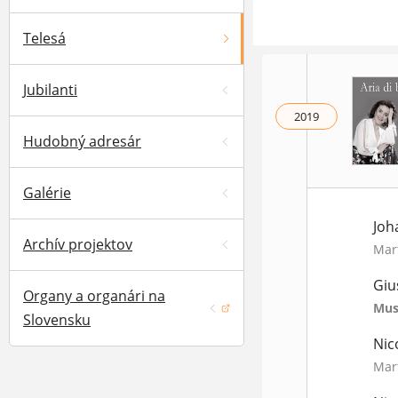
Telesá
Jubilanti
2019
Hudobný adresár
Galérie
Joh
Archív projektov
Mar
Giu
Organy a organári na
Mus
(otvorí sa v novom okne)
Slovensku
Nic
Mar