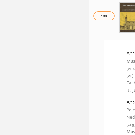
2006
Ant
Mus
(vn)
(vc)
Zají
(t),
Ant
Pete
Nedo
(org
Mus