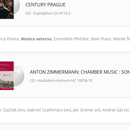
CENTURY PRAGUE
CD - Supraphon SU 4113-2
ica Florea,
Musica aeterna,
Ensemble Philidor, Boni Pueri, Marek Štr
ANTON ZIMMERMANN: CHAMBER MUSIC : SON
CD - Hudobné centrum HC 10018-19
r Zajíček (vn), Gabriel Szathmáry (vn), Ján Gréner (vl), Andrej Gál (v