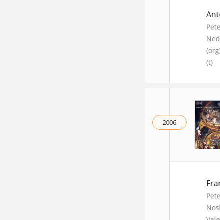
Ant
Pete
Nedo
(org
(t)
2006
Fra
Pete
Nosk
Vale