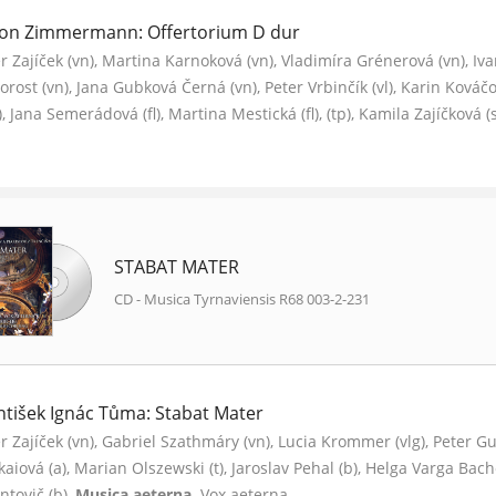
on Zimmermann: Offertorium D dur
r Zajíček (vn), Martina Karnoková (vn), Vladimíra Grénerová (vn), Iv
rost (vn), Jana Gubková Černá (vn), Peter Vrbinčík (vl), Karin Kováčov
), Jana Semerádová (fl), Martina Mestická (fl), (tp), Kamila Zajíčková (
STABAT MATER
CD - Musica Tyrnaviensis R68 003-2-231
ntišek Ignác Tůma: Stabat Mater
r Zajíček (vn), Gabriel Szathmáry (vn), Lucia Krommer (vlg), Peter Guľa
aiová (a), Marian Olszewski (t), Jaroslav Pehal (b), Helga Varga Bacho
ntovič (b),
Musica aeterna,
Vox aeterna