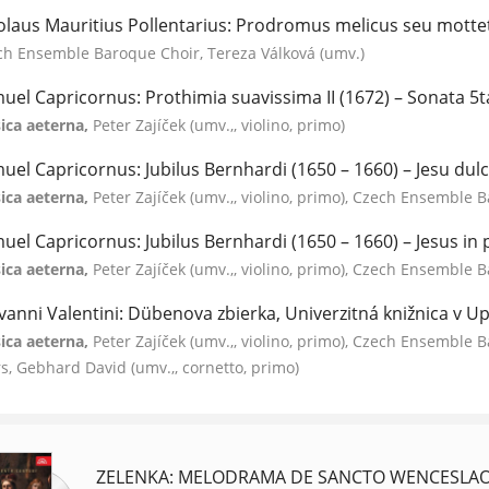
olaus Mauritius Pollentarius: Prodromus melicus seu mott
ch Ensemble Baroque Choir, Tereza Válková (umv.)
uel Capricornus: Prothimia suavissima II (1672) – Sonata 5t
ica aeterna,
Peter Zajíček (umv.,, violino, primo)
uel Capricornus: Jubilus Bernhardi (1650 – 1660) – Jesu du
ica aeterna,
Peter Zajíček (umv.,, violino, primo), Czech Ensemble 
uel Capricornus: Jubilus Bernhardi (1650 – 1660) – Jesus in
ica aeterna,
Peter Zajíček (umv.,, violino, primo), Czech Ensemble 
vanni Valentini: Dübenova zbierka, Univerzitná knižnica v U
ica aeterna,
Peter Zajíček (umv.,, violino, primo), Czech Ensemble 
s, Gebhard David (umv.,, cornetto, primo)
ZELENKA: MELODRAMA DE SANCTO WENCESLAO 