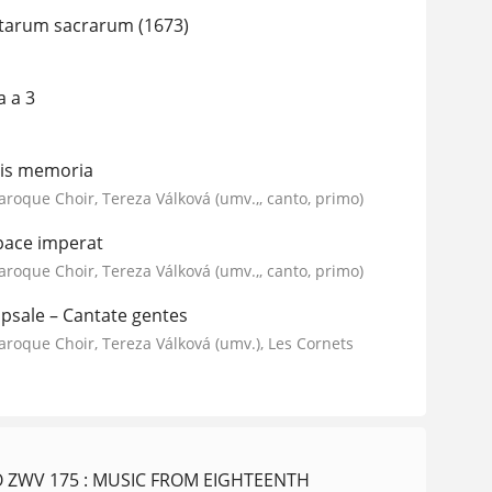
etarum sacrarum (1673)
a a 3
lcis memoria
Baroque Choir, Tereza Válková (umv.,, canto, primo)
 pace imperat
Baroque Choir, Tereza Válková (umv.,, canto, primo)
ppsale – Cantate gentes
Baroque Choir, Tereza Válková (umv.), Les Cornets
ZWV 175 : MUSIC FROM EIGHTEENTH