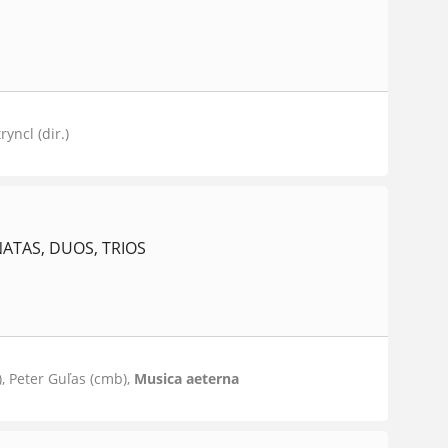
yncl (dir.)
ATAS, DUOS, TRIOS
c), Peter Guľas (cmb),
Musica aeterna