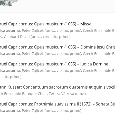
uel Capricornus: Opus musicum (1655) – Missa II
ica aeterna,
Peter Zajíček (umv.,, violino, primo), Czech Ensemble 
s, Gebhard David (umv.,, cornetto, primo)
uel Capricornus: Opus musicum (1655) – Domine Jesu Chri
ica aeterna,
Peter Zajíček (umv.,, violino, primo), Czech Ensemble 
uel Capricornus: Opus musicum (1655) – Judica Domine
ica aeterna,
Peter Zajíček (umv.,, violino, primo), Czech Ensemble
netto, primo)
ann Kusser: Concentuum sacrorum quaternis et quinis vo
ch Ensemble Baroque Choir, Tereza Válková (umv.)
uel Capricornus: Prothimia suavissima II (1672) – Sonata 3ti
ica aeterna,
Peter Zajíček (umv.,, violino, primo)