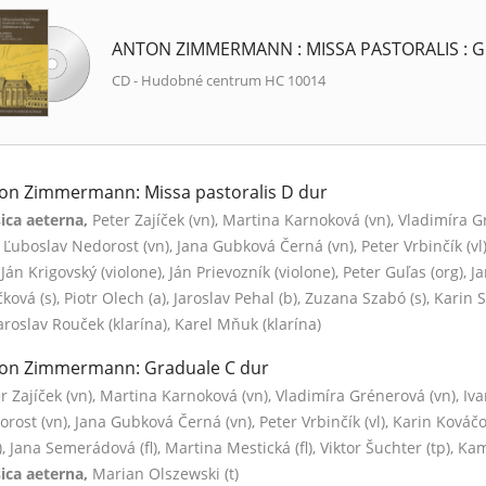
ANTON ZIMMERMANN : MISSA PASTORALIS : 
CD - Hudobné centrum HC 10014
on Zimmermann: Missa pastoralis D dur
ica aeterna,
Peter Zajíček (vn), Martina Karnoková (vn), Vladimíra 
, Ľuboslav Nedorost (vn), Jana Gubková Černá (vn), Peter Vrbinčík (vl)
, Ján Krigovský (violone), Ján Prievozník (violone), Peter Guľas (org), 
čková (s), Piotr Olech (a), Jaroslav Pehal (b), Zuzana Szabó (s), Karin
 Jaroslav Rouček (klarína), Karel Mňuk (klarína)
on Zimmermann: Graduale C dur
r Zajíček (vn), Martina Karnoková (vn), Vladimíra Grénerová (vn), Iv
rost (vn), Jana Gubková Černá (vn), Peter Vrbinčík (vl), Karin Kováčov
), Jana Semerádová (fl), Martina Mestická (fl), Viktor Šuchter (tp), Kami
ica aeterna,
Marian Olszewski (t)