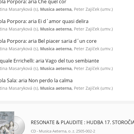
ola Porpora: aria Che quel cor
tina Masaryková (s),
Musica aeterna,
Peter Zajíček (umv.)
ola Porpora: aria Ei d´amor quasi delira
tina Masaryková (s),
Musica aeterna,
Peter Zajíček (umv.)
ola Porpora: aria Bel piacer saria d´un core
tina Masaryková (s),
Musica aeterna,
Peter Zajíček (umv.)
quale Errichelli: aria Vago del tuo sembiante
tina Masaryková (s),
Musica aeterna,
Peter Zajíček (umv.)
ola Sala: aria Non perdo la calma
tina Masaryková (s),
Musica aeterna,
Peter Zajíček (umv.)
RESONATE & PLAUDITE : HUDBA 17. STOROČIA
CD - Musica Aeterna, o. z. 2505-002-2