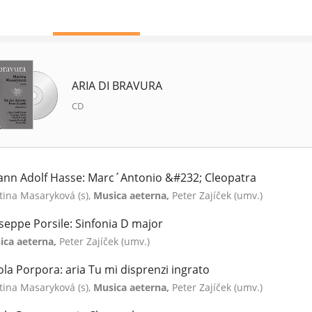
ARIA DI BRAVURA
CD
ann Adolf Hasse: Marc´Antonio &#232; Cleopatra
tina Masaryková (s),
Musica aeterna,
Peter Zajíček (umv.)
seppe Porsile: Sinfonia D major
ica aeterna,
Peter Zajíček (umv.)
ola Porpora: aria Tu mi disprenzi ingrato
tina Masaryková (s),
Musica aeterna,
Peter Zajíček (umv.)