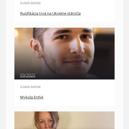
V novej krajine
Rusifikácia trvá na Ukrajine stáročia
03/2022
V novej krajine
Mykola Erdyk