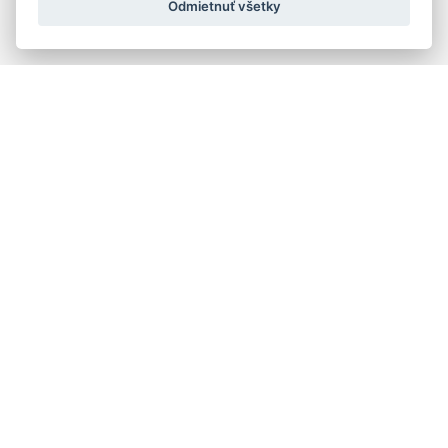
Odmietnuť všetky
Rýchla navigácia
Skladatelia
Diela
Interpreti
Telesá
Teoretici
Pedagógovia
Online katalógy knižnice HC
Organy a organári na Slovensku
Melos-Étos