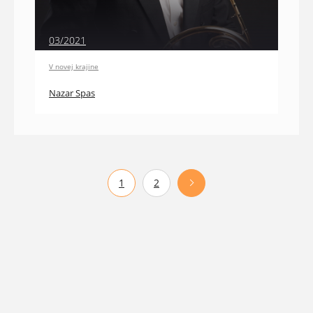
03/2021
V novej krajine
Nazar Spas
1
2