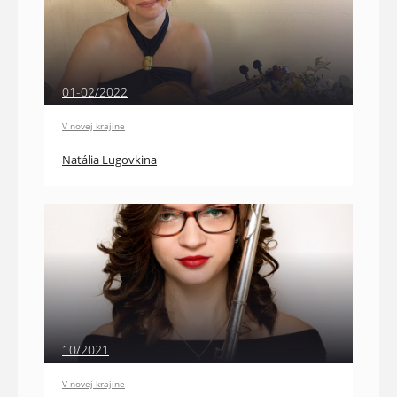
01-02/2022
V novej krajine
Natália Lugovkina
10/2021
V novej krajine