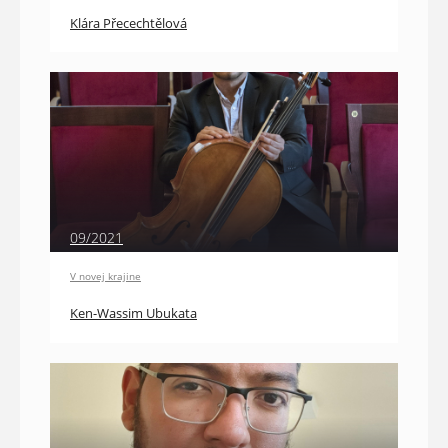
Klára Přecechtělová
09/2021
V novej krajine
Ken-Wassim Ubukata