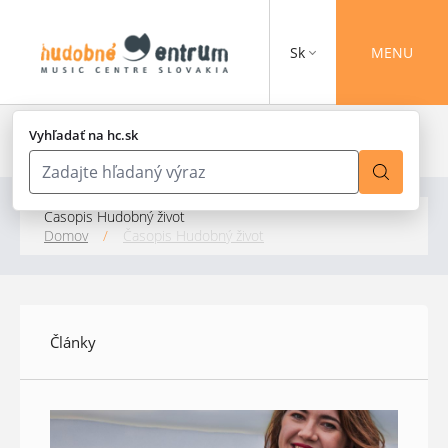
Sk
MENU
Vyhľadať na hc.sk
Časopis Hudobný život
Domov
/
Časopis Hudobný život
Články